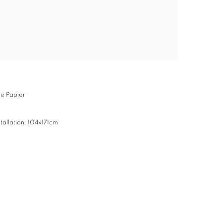
e Papier
stallation: 104x171cm