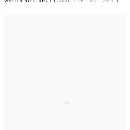
WALTER NIEDERMAYR
,
USABLE SURFACE
,
2024